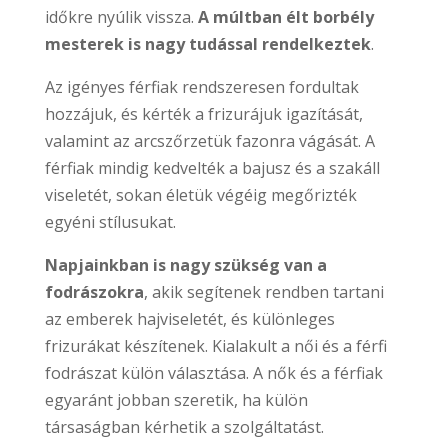
időkre nyúlik vissza.
A múltban élt borbély
mesterek is nagy tudással rendelkeztek
.
Az igényes férfiak rendszeresen fordultak
hozzájuk, és kérték a frizurájuk igazítását,
valamint az arcszőrzetük fazonra vágását. A
férfiak mindig kedvelték a bajusz és a szakáll
viseletét, sokan életük végéig megőrizték
egyéni stílusukat.
Napjainkban is nagy szükség van a
fodrászokra
, akik segítenek rendben tartani
az emberek hajviseletét, és különleges
frizurákat készítenek. Kialakult a női és a férfi
fodrászat külön választása. A nők és a férfiak
egyaránt jobban szeretik, ha külön
társaságban kérhetik a szolgáltatást.