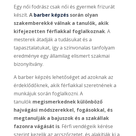
Egy női fodrász csak női és gyermek frizurát
készít.
A
barber képzés
során olyan
szakemberekké válnak a tanulók, akik
kifejezetten férfiakkal foglalkoznak
. A
mesterek átadják a tudásukat és a
tapasztalatukat, így a színvonalas tanfolyam
eredménye egy államilag elismert szakmai
bizonyítvány.
A barber képzés lehetőséget ad azoknak az
érdeklődőknek, akik férfiakkal szeretnének a
munkájuk során foglalkozni. A
tanulók
megismerkednek különböző
hajvágási módszerekkel, fogásokkal, és
megtanulják a bajuszok és a szakállak
fazonra vágását is
. Férfi vendégeik kérése
szerint kezelik az arcszőrzetet, és alakítják ki a