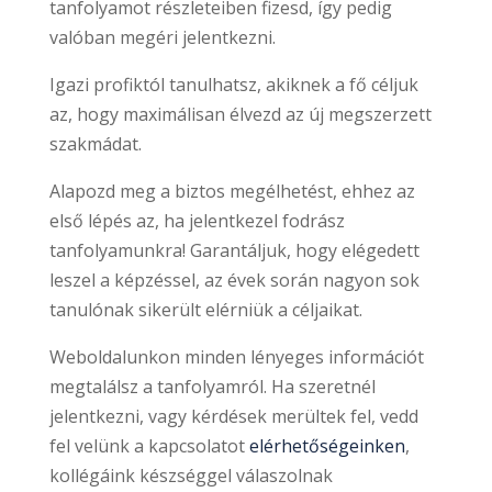
tanfolyamot részleteiben fizesd, így pedig
valóban megéri jelentkezni.
Igazi profiktól tanulhatsz, akiknek a fő céljuk
az, hogy maximálisan élvezd az új megszerzett
szakmádat.
Alapozd meg a biztos megélhetést, ehhez az
első lépés az, ha jelentkezel fodrász
tanfolyamunkra! Garantáljuk, hogy elégedett
leszel a képzéssel, az évek során nagyon sok
tanulónak sikerült elérniük a céljaikat.
Weboldalunkon minden lényeges információt
megtalálsz a tanfolyamról. Ha szeretnél
jelentkezni, vagy kérdések merültek fel, vedd
fel velünk a kapcsolatot
elérhetőségeinken
,
kollégáink készséggel válaszolnak