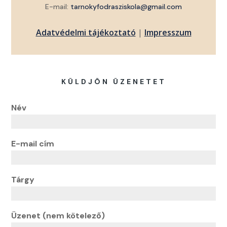
E-mail:
tarnokyfodrasziskola@gmail.com
Adatvédelmi tájékoztató
|
Impresszum
KÜLDJÖN ÜZENETET
Név
E-mail cím
Tárgy
Üzenet (nem kötelező)