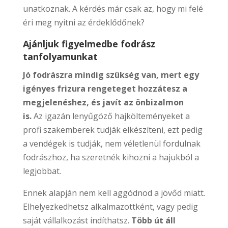
unatkoznak. A kérdés már csak az, hogy mi felé
éri meg nyitni az érdeklődőnek?
Ajánljuk figyelmedbe fodrász
tanfolyamunkat
Jó fodrászra mindig szükség van, mert egy
igényes frizura rengeteget hozzátesz a
megjelenéshez, és javít az önbizalmon
is.
Az igazán lenyűgöző hajkölteményeket a
profi szakemberek tudják elkészíteni, ezt pedig
a vendégek is tudják, nem véletlenül fordulnak
fodrászhoz, ha szeretnék kihozni a hajukból a
legjobbat.
Ennek alapján nem kell aggódnod a jövőd miatt.
Elhelyezkedhetsz alkalmazottként, vagy pedig
saját vállalkozást indíthatsz.
Több út áll