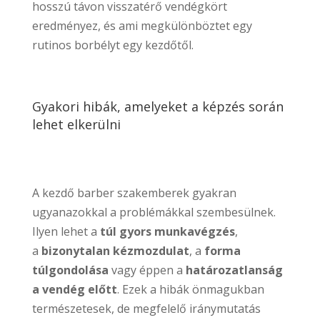
hosszú távon visszatérő vendégkört
eredményez, és ami megkülönböztet egy
rutinos borbélyt egy kezdőtől.
Gyakori hibák, amelyeket a képzés során
lehet elkerülni
A kezdő barber szakemberek gyakran
ugyanazokkal a problémákkal szembesülnek.
Ilyen lehet a
túl gyors munkavégzés
,
a
bizonytalan kézmozdulat
, a
forma
túlgondolása
vagy éppen a
határozatlanság
a vendég előtt
. Ezek a hibák önmagukban
természetesek, de megfelelő iránymutatás