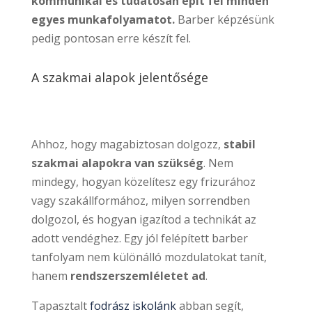
kommunikál és tudatosan épít fel minden
egyes munkafolyamatot.
Barber képzésünk
pedig pontosan erre készít fel.
A szakmai alapok jelentősége
Ahhoz, hogy magabiztosan dolgozz,
stabil
szakmai alapokra van szükség
. Nem
mindegy, hogyan közelítesz egy frizurához
vagy szakállformához, milyen sorrendben
dolgozol, és hogyan igazítod a technikát az
adott vendéghez. Egy jól felépített barber
tanfolyam nem különálló mozdulatokat tanít,
hanem
rendszerszemléletet ad
.
Tapasztalt
fodrász iskolánk
abban segít,