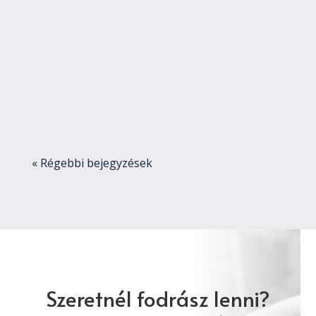
lehetett tapasztalni a szépségápolás
területén. Nem csupán forradalmi
megoldások, technikai újítások, innovatív
termékek jelentek meg, hanem még
borbély szalonok is nyíltak. A barber
szakma...
« Régebbi bejegyzések
Szeretnél fodrász lenni?