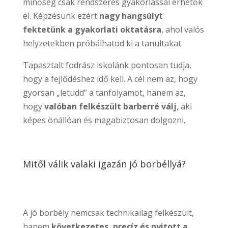
minőség csak rendszeres gyakorlással érhetők
el. Képzésünk ezért
nagy hangsúlyt
fektetünk a gyakorlati oktatásra
, ahol valós
helyzetekben próbálhatod ki a tanultakat.
Tapasztalt fodrász iskolánk pontosan tudja,
hogy a fejlődéshez idő kell. A cél nem az, hogy
gyorsan „letudd” a tanfolyamot, hanem az,
hogy
valóban felkészült barberré válj
, aki
képes önállóan és magabiztosan dolgozni.
Mitől válik valaki igazán jó borbéllyá?
A jó borbély nemcsak technikailag felkészült,
hanem
következetes, precíz és nyitott a