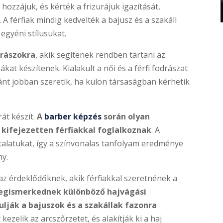
hozzájuk, és kérték a frizurájuk igazítását,
A férfiak mindig kedvelték a bajusz és a szakáll
egyéni stílusukat.
drászokra
, akik segítenek rendben tartani az
kat készítenek. Kialakult a női és a férfi fodrászat
ránt jobban szeretik, ha külön társaságban kérhetik
át készít.
A
barber képzés
során olyan
kifejezetten férfiakkal foglalkoznak
. A
talatukat, így a színvonalas tanfolyam eredménye
ny.
z érdeklődőknek, akik férfiakkal szeretnének a
gismerkednek különböző hajvágási
lják a bajuszok és a szakállak fazonra
 kezelik az arcszőrzetet, és alakítják ki a haj