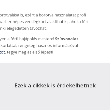
otválása is, ezért a borotva használatát profi
barber népes vendégkört alakíthat ki, ahol a férfi
nki elégedetten távozhat.
yen a férfi hajápolás mestere!
Színvonalas
akorlattal, rengeteg hasznos információval
tot
, tegye meg az első lépést!
Ezek a cikkek is érdekelhetnek