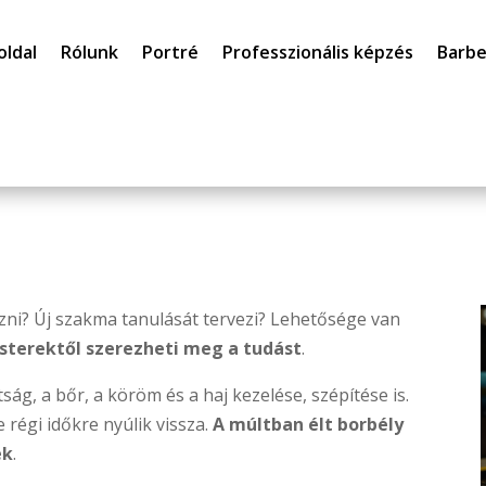
oldal
Rólunk
Portré
Professzionális képzés
Barbe
ni? Új szakma tanulását tervezi? Lehetősége van
terektől szerezheti meg a tudást
.
ág, a bőr, a köröm és a haj kezelése, szépítése is.
 régi időkre nyúlik vissza.
A múltban élt borbély
ek
.