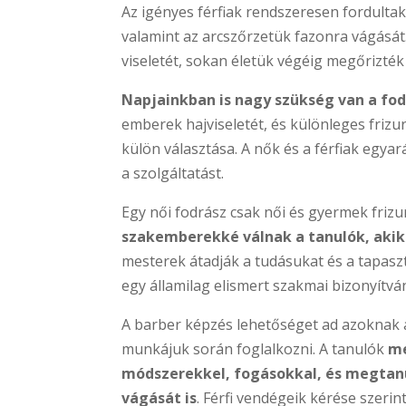
Az igényes férfiak rendszeresen fordultak 
valamint az arcszőrzetük fazonra vágását. 
viseletét, sokan életük végéig megőrizték 
Napjainkban is nagy szükség van a fo
emberek hajviseletét, és különleges frizurá
külön választása. A nők és a férfiak egya
a szolgáltatást.
Egy női fodrász csak női és gyermek frizur
szakemberekké válnak a tanulók, akik 
mesterek átadják a tudásukat és a tapasz
egy államilag elismert szakmai bizonyítvá
A barber képzés lehetőséget ad azoknak a
munkájuk során foglalkozni. A tanulók
me
módszerekkel, fogásokkal, és megtanu
vágását is
. Férfi vendégeik kérése szerint